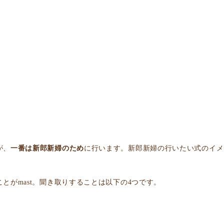
が、
一番は新郎新婦のため
に行います。新郎新婦の行いたい式のイメ
とがmast。聞き取りすることは以下の4つです。