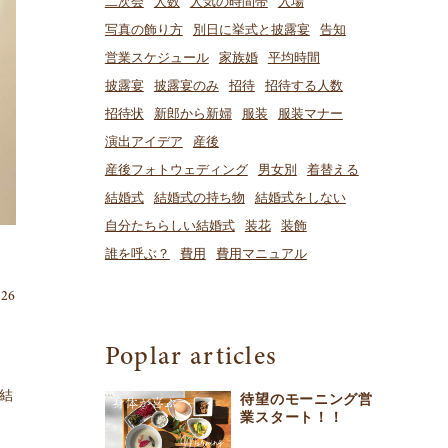
二次会
人数
人気の時間帯
入場
写真の飾り方
別日に挙式と披露宴
告知
営業スケジュール
家族婚
平均時間
披露宴
披露宴のみ
招待
招待する人数
招待状
新郎から新婦
服装
服装マナー
演出アイデア
産後
産後フォトウェディング
男女別
着替える
結婚式
結婚式の持ち物
結婚式をしない
自分たちらしい結婚式
装花
装飾
誰を呼ぶ？
費用
費用マニュアル
.26
Poplar articles
結
待望のモーニング営
業スタート！！