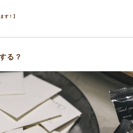
れます！】
する？