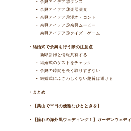
余興アイデア②ダンス
余興アイデア③楽器演奏
余興アイデア④漫才・コント
余興アイデア⑤余興ムービー
余興アイデア⑥クイズ・ゲーム
結婚式で余興を行う際の注意点
新郎新婦と情報共有する
結婚式のゲストをチェック
余興の時間を長く取りすぎない
結婚式にふさわしくない趣旨は避ける
まとめ
【葉山で平日の優雅なひとときを】
【憧れの海外風ウェディング！】ガーデンウェデ