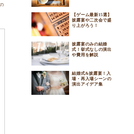
の
【ゲーム最新15選】
披露宴や二次会で盛
り上がろう！
披露宴のみの結婚
式！挙式なしの演出
や費用を解説
結婚式&披露宴！入
場・再入場シーンの
演出アイデア集