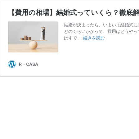
【費用の相場】結婚式っていくら？徹底
結婚が決まったら、いよいよ結婚式に
どのくらいかかって、費用はどうやっ
【費
はずで …
続きを読む
用
の
相
場】
R・CASA
結
婚
式
っ
て
い
く
ら？
徹
底
解