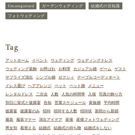
Uncategorized
ガーデンウェディング
結婚式の豆知識
フォトウェディング
Tag
アットホーム
イベント
ウェディング
ウェディングドレス
ウェディング装飾
お呼ばれ
お料理
カジュアル婚
ゲーム
ゲスト
サプライズ演出
シンプル婚
ゼクシィ
テーブルコーディネート
ドレス選び
ヘアアレンジ
ペット
ペット婚
メニュー
レンタルドレス
二次会
人数
人気の時間帯
入場
写真の飾り方
別日に挙式と披露宴
告知
営業スケジュール
家族婚
平均時間
披露宴
披露宴のみ
招待
招待する人数
招待状
新郎から新婦
服装
服装マナー
演出アイデア
産後
産後フォトウェディング
男女別
着替える
結婚式
結婚式の持ち物
結婚式をしない