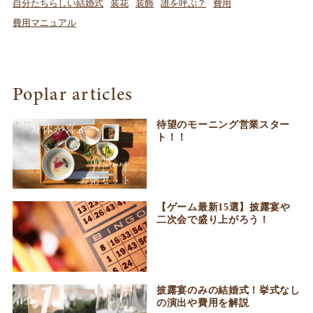
自分たちらしい結婚式
装花
装飾
誰を呼ぶ？
費用
費用マニュアル
Poplar articles
待望のモーニング営業スター
ト！！
【ゲーム最新15選】披露宴や
二次会で盛り上がろう！
披露宴のみの結婚式！挙式なし
の演出や費用を解説