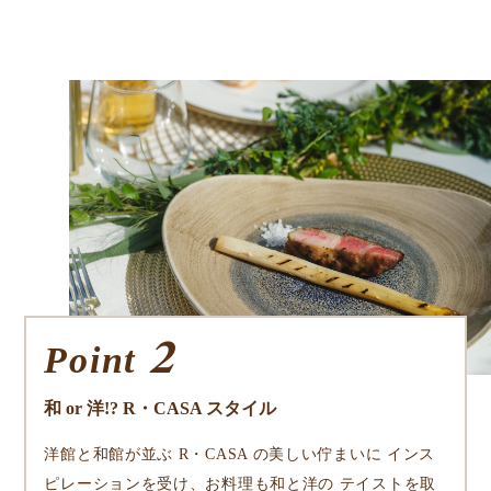
2
Point
和 or 洋!? R・CASA スタイル
洋館と和館が並ぶ R・CASA の美しい佇まいに インス
ピレーションを受け、お料理も和と洋の テイストを取