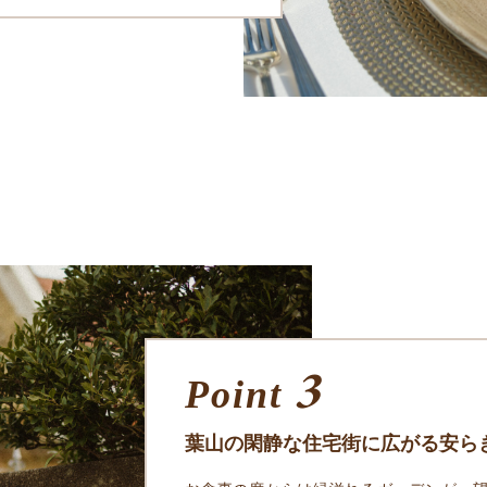
3
Point
葉山の閑静な住宅街に広がる安ら