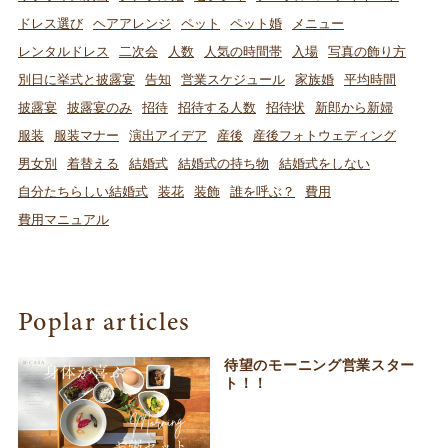
ドレス選び
ヘアアレンジ
ペット
ペット婚
メニュー
レンタルドレス
二次会
人数
人気の時間帯
入場
写真の飾り方
別日に挙式と披露宴
告知
営業スケジュール
家族婚
平均時間
披露宴
披露宴のみ
招待
招待する人数
招待状
新郎から新婦
服装
服装マナー
演出アイデア
産後
産後フォトウェディング
男女別
着替える
結婚式
結婚式の持ち物
結婚式をしない
自分たちらしい結婚式
装花
装飾
誰を呼ぶ？
費用
費用マニュアル
Poplar articles
待望のモーニング営業スター
ト！！