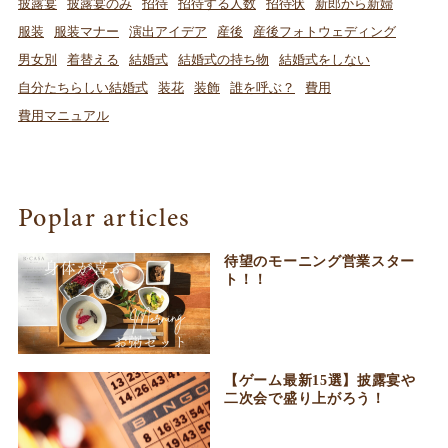
披露宴
披露宴のみ
招待
招待する人数
招待状
新郎から新婦
服装
服装マナー
演出アイデア
産後
産後フォトウェディング
男女別
着替える
結婚式
結婚式の持ち物
結婚式をしない
自分たちらしい結婚式
装花
装飾
誰を呼ぶ？
費用
費用マニュアル
Poplar articles
待望のモーニング営業スター
ト！！
【ゲーム最新15選】披露宴や
二次会で盛り上がろう！