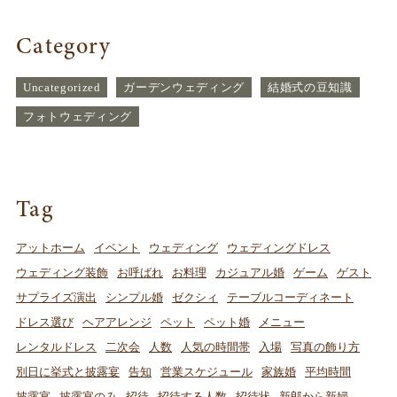
Category
Uncategorized
ガーデンウェディング
結婚式の豆知識
フォトウェディング
Tag
アットホーム
イベント
ウェディング
ウェディングドレス
ウェディング装飾
お呼ばれ
お料理
カジュアル婚
ゲーム
ゲスト
サプライズ演出
シンプル婚
ゼクシィ
テーブルコーディネート
ドレス選び
ヘアアレンジ
ペット
ペット婚
メニュー
レンタルドレス
二次会
人数
人気の時間帯
入場
写真の飾り方
別日に挙式と披露宴
告知
営業スケジュール
家族婚
平均時間
披露宴
披露宴のみ
招待
招待する人数
招待状
新郎から新婦