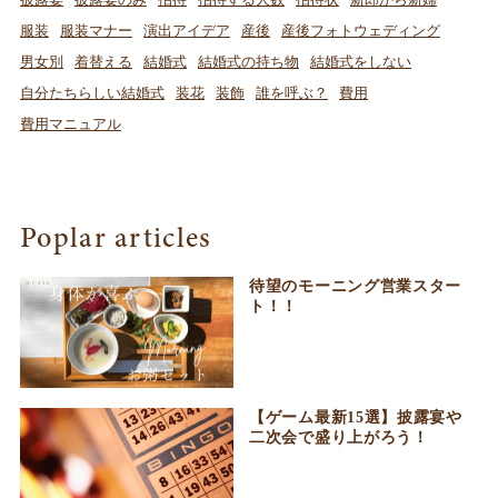
服装
服装マナー
演出アイデア
産後
産後フォトウェディング
男女別
着替える
結婚式
結婚式の持ち物
結婚式をしない
自分たちらしい結婚式
装花
装飾
誰を呼ぶ？
費用
費用マニュアル
Poplar articles
待望のモーニング営業スター
ト！！
【ゲーム最新15選】披露宴や
二次会で盛り上がろう！