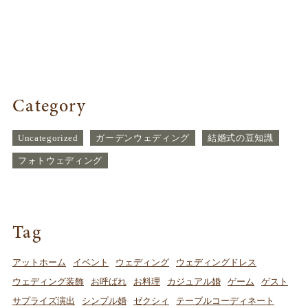
ペ
ー
ジ
送
Category
り
Uncategorized
ガーデンウェディング
結婚式の豆知識
フォトウェディング
Tag
アットホーム
イベント
ウェディング
ウェディングドレス
ウェディング装飾
お呼ばれ
お料理
カジュアル婚
ゲーム
ゲスト
サプライズ演出
シンプル婚
ゼクシィ
テーブルコーディネート