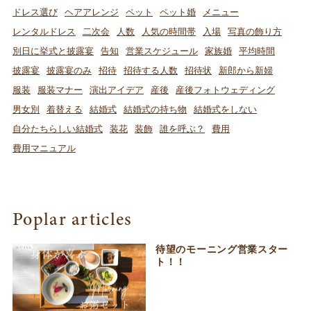
ドレス選び
ヘアアレンジ
ペット
ペット婚
メニュー
レンタルドレス
二次会
人数
人気の時間帯
入場
写真の飾り方
別日に挙式と披露宴
告知
営業スケジュール
家族婚
平均時間
披露宴
披露宴のみ
招待
招待する人数
招待状
新郎から新婦
服装
服装マナー
演出アイデア
産後
産後フォトウェディング
男女別
着替える
結婚式
結婚式の持ち物
結婚式をしない
自分たちらしい結婚式
装花
装飾
誰を呼ぶ？
費用
費用マニュアル
Poplar articles
待望のモーニング営業スター
ト！！