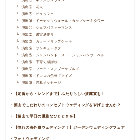
演出⑥：キッズカメラマン
演出⑦：花火
演出⑧：ビュッフェ
演出⑩：ドーナッツウォール・カップケーキタワー
演出⑪：シェフパフォーマンス
演出⑫：果実酒作り
演出⑬：カラードリップケーキ
演出⑭：サンキュータグ
演出⑮：シャンパントースト・シャンパンサーベル
演出⑯：子育て感謝状
演出⑰：ブーケトス／ブーケプルズ
演出⑱：ドレスの色当てクイズ
演出⑲：席札メッセージ
【定番からトレンドまで】ふたりらしい披露宴を！
葉山でこだわりのコンセプトウェディングを挙げませんか？
【葉山で平日の優雅なひとときを】
【憧れの海外風ウェディング！】ガーデンウェディングフェア
フォトウェディング