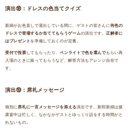
演出⑱：ドレスの色当てクイズ
新婦がお色直しで退出している間に、ゲストの皆さんに
何色の
ドレスで登場するか当ててもらうゲーム
の演出です。
正解者に
はプレゼント
を準備しておくのが定番。
受付で投票
してもらったり、
ペンライトで色を選んで
もらい再
入場のときに振ってもらうなど、解答方法もアレンジ自在で
す。
演出⑲：席札メッセージ
個別に
席札に一言メッセージを添える
演出です。新郎新婦は披
露宴中は忙しく、なかなかゲストとゆっくり話をする時間がと
れないもの。