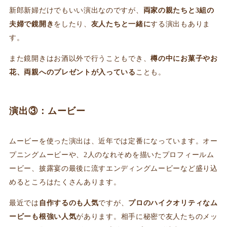
新郎新婦だけでもいい演出なのですが、
両家の親たちと3組の
夫婦で鏡開き
をしたり、
友人たちと一緒に
する演出もありま
す。
また鏡開きはお酒以外で行うこともでき、
樽の中にお菓子やお
花、両親へのプレゼントが入っている
ことも。
演出③：ムービー
ムービーを使った演出は、近年では定番になっています。オー
プニングムービーや、2人のなれそめを描いたプロフィールム
ービー、披露宴の最後に流すエンディングムービーなど盛り込
めるところはたくさんあります。
最近では
自作するのも人気
ですが、
プロのハイクオリティなム
ービーも根強い人気
があります。相手に秘密で友人たちのメッ