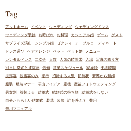
Tag
アットホーム
イベント
ウェディング
ウェディングドレス
ウェディング装飾
お呼ばれ
お料理
カジュアル婚
ゲーム
ゲスト
サプライズ演出
シンプル婚
ゼクシィ
テーブルコーディネート
ドレス選び
ヘアアレンジ
ペット
ペット婚
メニュー
レンタルドレス
二次会
人数
人気の時間帯
入場
写真の飾り方
別日に挙式と披露宴
告知
営業スケジュール
家族婚
平均時間
披露宴
披露宴のみ
招待
招待する人数
招待状
新郎から新婦
服装
服装マナー
演出アイデア
産後
産後フォトウェディング
男女別
着替える
結婚式
結婚式の持ち物
結婚式をしない
自分たちらしい結婚式
装花
装飾
誰を呼ぶ？
費用
費用マニュアル